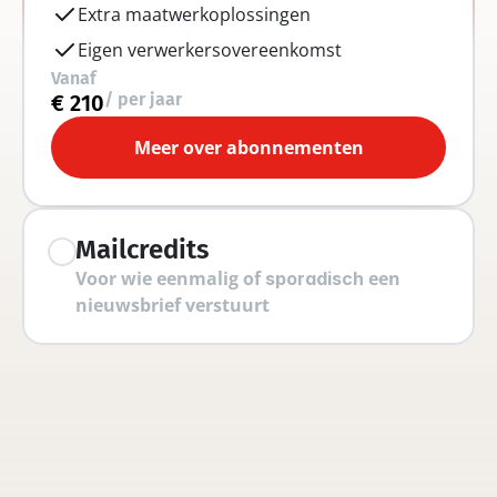
Extra maatwerkoplossingen
Eigen verwerkersovereenkomst
Vanaf
/ per jaar
€ 210
Meer over abonnementen
Mailcredits
Voor wie eenmalig of 
 een 
sporadisch
nieuwsbrief verstuurt