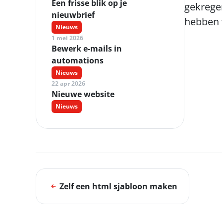
Een frisse blik op je 
gekregen
nieuwbrief 
hebben w
Nieuws
1 mei 2026
Bewerk e-mails in 
automations 
Nieuws
22 apr 2026
Nieuwe website 
Nieuws
Zelf een html sjabloon maken