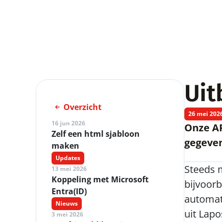
Uit
Overzicht
26 mei 202
16 jun 2026
Onze AP
Zelf een html sjabloon 
gegeven
maken
Updates
Steeds 
13 mei 2026
Koppeling met Microsoft 
bijvoor
Entra(ID)
automat
Nieuws
uit Lapo
3 mei 2026