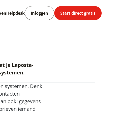
ven
Helpdesk
Inloggen
Start direct gratis
at je Laposta-
 systemen.
en systemen. Denk 
ontacten 
an ook: gegevens 
brieven iemand 