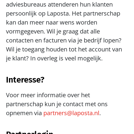
adviesbureaus attenderen hun klanten 
persoonlijk op Laposta. Het partnerschap 
kan dan meer naar wens worden 
vormgegeven. Wil je graag dat alle 
contacten en facturen via je bedrijf lopen? 
Wil je toegang houden tot het account van 
je klant? In overleg is veel mogelijk.
Interesse?
Voor meer informatie over het 
partnerschap kun je contact met ons 
opnemen via 
partners@laposta.nl
.