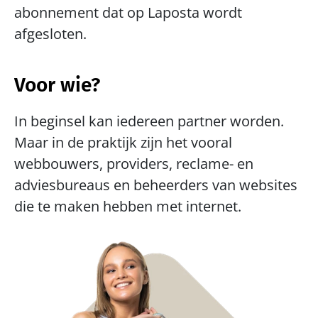
abonnement dat op Laposta wordt 
afgesloten.
Voor wie?
In beginsel kan iedereen partner worden. 
Maar in de praktijk zijn het vooral 
webbouwers, providers, reclame- en 
adviesbureaus en beheerders van websites 
die te maken hebben met internet.