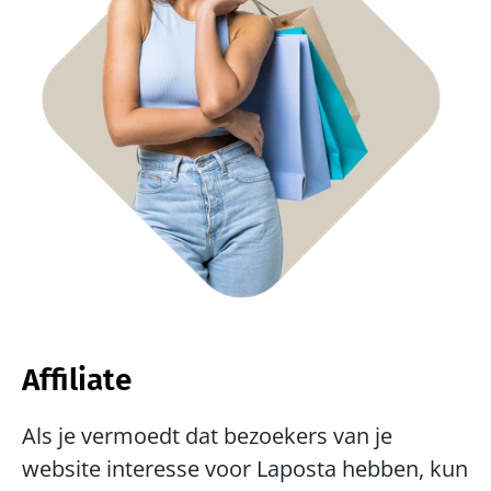
Affiliate
Als je vermoedt dat bezoekers van je 
website interesse voor Laposta hebben, kun 