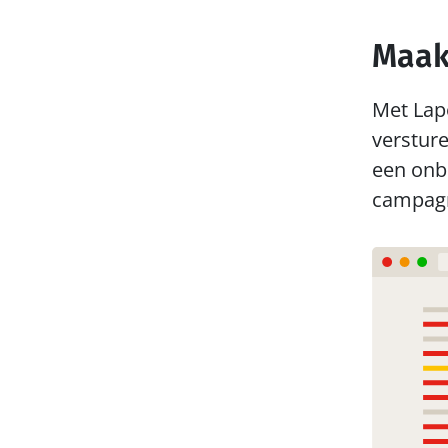
Maak
Met Lapo
versture
een onb
campagn