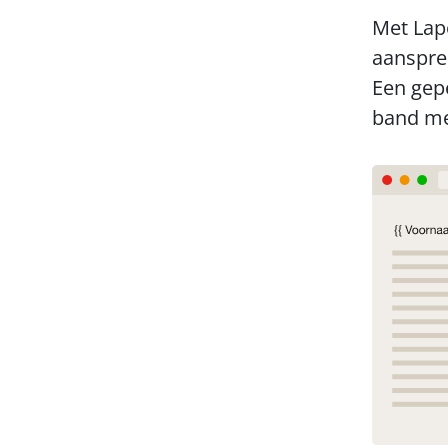
Met Lapo
aanspre
Een gepe
band met