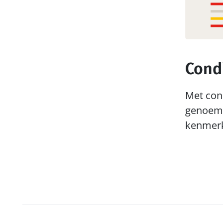
Cond
Met cond
genoemd,
kenmerk