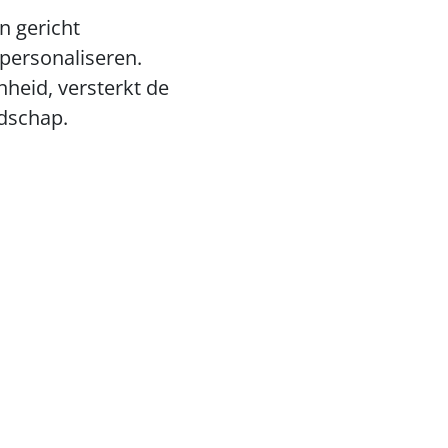
 gericht 
ersonaliseren. 
eid, versterkt de 
odschap.