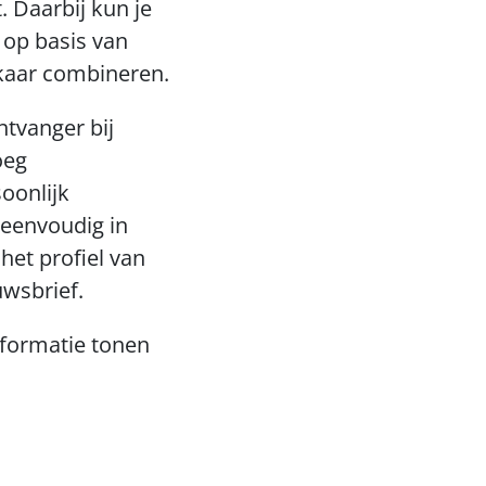
 Daarbij kun je 
op basis van 
lkaar combineren. 
ntvanger bij 
eg 
onlijk 
eenvoudig in 
et profiel van 
uwsbrief. 
nformatie tonen 