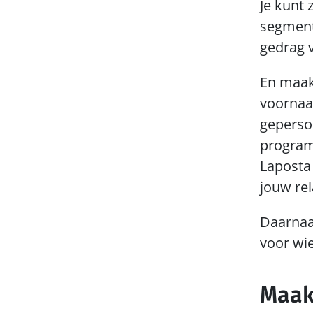
Je kunt 
segment
gedrag v
En maak
voornaam
geperson
program
Laposta 
jouw rel
Daarnaa
voor wie
Maak