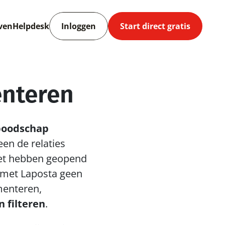
ven
Helpdesk
Inloggen
Start direct gratis
enteren
boodschap 
en de relaties 
iet hebben geopend 
 met Laposta geen 
enteren, 
n filteren
.