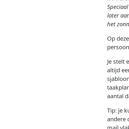
Speciaal
later aa
het zonn
Op deze
persoonl
Je stelt
altijd e
sjabloon
taakpla
aantal d
Tip: je 
andere 
mail vla