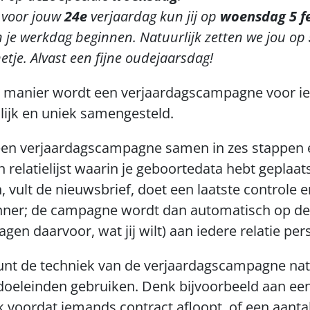
 voor jouw 
24e 
verjaardag kun jij op 
woensdag 5 fe
n je werkdag beginnen. Natuurlijk zetten we jou op 
etje. Alvast een fijne oudejaarsdag!
 manier wordt een verjaardagscampagne voor iede
ijk en uniek samengesteld. 
 een verjaardagscampagne samen in zes stappen e
en relatielijst waarin je geboortedata hebt geplaatst
, vult de nieuwsbrief, doet een laatste controle en
nner; de campagne wordt dan automatisch op de v
agen daarvoor, wat jij wilt) aan iedere relatie pe
kunt de techniek van de verjaardagscampagne natu
doeleinden gebruiken. Denk bijvoorbeeld aan ee
k voordat iemands contract afloopt, of een aanta