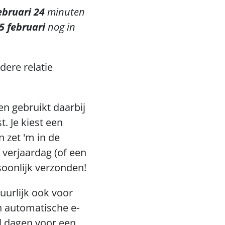
bruari 24
 minuten 
5 februari 
nog in 
re relatie 
n gebruikt daarbij 
. Je kiest een 
 zet 'm in de 
erjaardag (of een 
rsoonlijk verzonden!
urlijk ook voor 
n automatische e-
l dagen voor een 