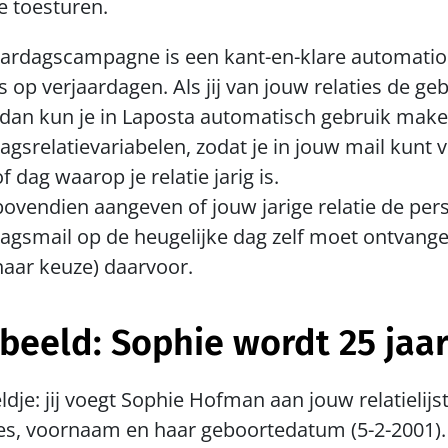
ie toesturen.
ardagscampagne is een kant-en-klare automation,
is op verjaardagen. Als jij van jouw relaties de g
 dan kun je in Laposta automatisch gebruik maken
agsrelatievariabelen, zodat je in jouw mail kunt v
of dag waarop je relatie jarig is.
bovendien aangeven of jouw jarige relatie de pers
agsmail op de heugelijke dag zelf moet ontvangen
naar keuze) daarvoor.
beeld: Sophie wordt 25 jaa
dje: jij voegt Sophie Hofman aan jouw relatielijst
es, voornaam en haar geboortedatum (5-2-2001). 