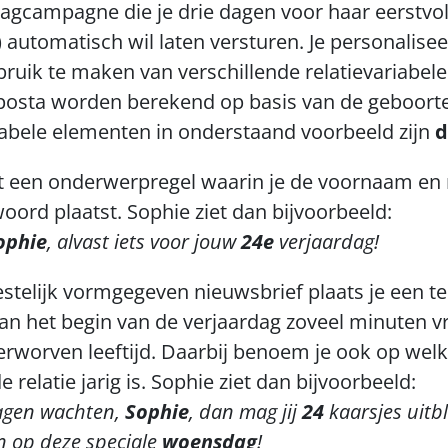
dagcampagne die je drie dagen voor haar eerstvol
) automatisch wil laten versturen. Je personalise
ruik te maken van verschillende relatievariabele
posta worden berekend op basis van de geboorte
iabele elementen in onderstaand voorbeeld zijn 
d
 een onderwerpregel waarin je de voornaam en ni
oord plaatst. Sophie ziet dan bijvoorbeeld:
ophie
, alvast iets voor jouw 
24e
 verjaardag!
estelijk vormgegeven nieuwsbrief plaats je een tek
aan het begin van de verjaardag zoveel minuten vrij
rworven leeftijd. Daarbij benoem je ook op welk
 relatie jarig is. Sophie ziet dan bijvoorbeeld: 
gen wachten, 
Sophie
, dan mag jij 
24
 kaarsjes uitb
n op deze speciale 
woensdag
!