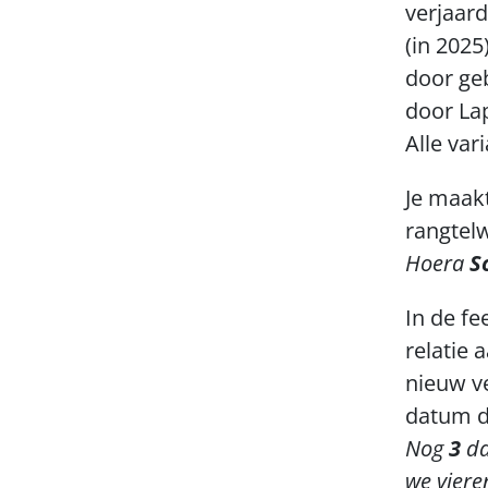
verjaar
(in 2025
door geb
door La
Alle var
Je maakt
rangtelw
Hoera 
S
In de fe
relatie 
nieuw ve
datum de
Nog 
3 
da
we viere