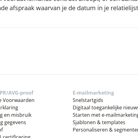
de afspraak waarvan je de datum in je relatielijst
PR/AVG-proof
E-mailmarketing
e Voorwaarden
Snelstartgids
rklaring
Digitaal toegankelijke nieu
g en misbruik
Starten met e-mailmarketin
ng gegevens
Sjablonen & templates
of
Personaliseren & segmente
 certificering