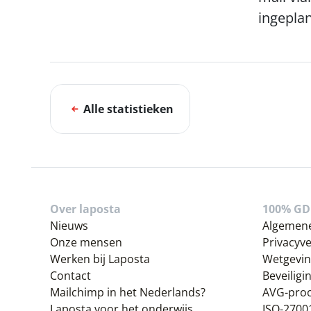
ingeplan
Alle statistieken
Over laposta
100% GD
Nieuws
Algemen
Onze mensen
Privacyve
Werken bij Laposta
Wetgevin
Contact
Beveiligi
Mailchimp in het Nederlands?
AVG-pro
Laposta voor het onderwijs
ISO-27001