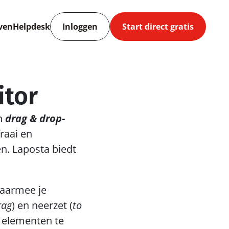
ven
Helpdesk
Inloggen
Start direct gratis
itor
n 
drag & drop-
raai en 
. Laposta biedt 
aarmee je 
rag
) en neerzet (
to 
 elementen te 