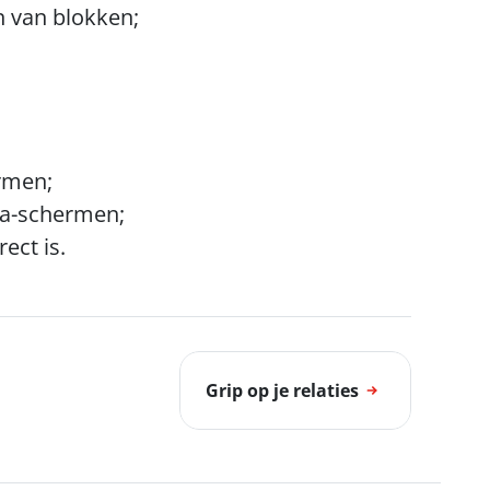
n van blokken;
rmen;
na-schermen;
ect is.
Grip op je relaties