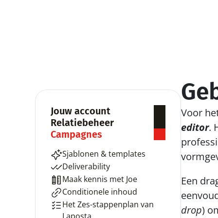
Geb
Jouw account
Voor he
Relatiebeheer
editor
. 
Campagnes
professi
Sjablonen & templates
vormgeve
Deliverability
Maak kennis met Joe
Een drag
Conditionele inhoud
eenvoud
Het Zes-stappenplan van 
drop
) o
Laposta