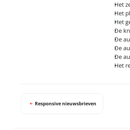
Het z
Het p
Het g
De kn
De au
De au
De au
Het re
Responsive nieuwsbrieven