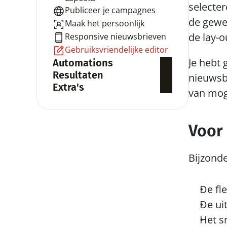
selecter
Publiceer je campagnes
de gewen
Maak het persoonlijk
de lay-o
Responsive nieuwsbrieven
Gebruiksvriendelijke editor
Je hebt
Automations
Resultaten
nieuwsbr
Extra's
van mog
Voor 
Bijzonde
De fl
De uit
Het s